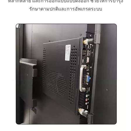
หลากหลาย และการออกแบบแบบดึงออก ช่วยให้การบำรุง
รักษาตามปกติและการอัพเกรดระบบ