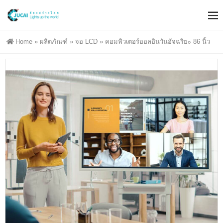
Home
»
ผลิตภัณฑ์
»
จอ LCD
»
คอมพิวเตอร์ออลอินวันอัจฉริยะ 86 นิ้ว