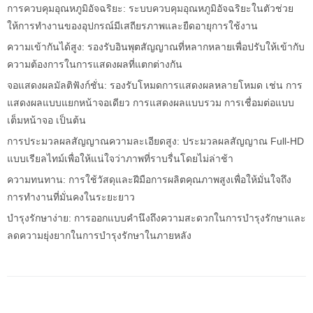
การควบคุมอุณหภูมิอัจฉริยะ: ระบบควบคุมอุณหภูมิอัจฉริยะในตัวช่วย
ให้การทำงานของอุปกรณ์มีเสถียรภาพและยืดอายุการใช้งาน
ความเข้ากันได้สูง: รองรับอินพุตสัญญาณที่หลากหลายเพื่อปรับให้เข้ากับ
ความต้องการในการแสดงผลที่แตกต่างกัน
จอแสดงผลมัลติฟังก์ชั่น: รองรับโหมดการแสดงผลหลายโหมด เช่น การ
แสดงผลแบบแยกหน้าจอเดียว การแสดงผลแบบรวม การเชื่อมต่อแบบ
เต็มหน้าจอ เป็นต้น
การประมวลผลสัญญาณความละเอียดสูง: ประมวลผลสัญญาณ Full-HD
แบบเรียลไทม์เพื่อให้แน่ใจว่าภาพที่ราบรื่นโดยไม่ล่าช้า
ความทนทาน: การใช้วัสดุและฝีมือการผลิตคุณภาพสูงเพื่อให้มั่นใจถึง
การทำงานที่มั่นคงในระยะยาว
บำรุงรักษาง่าย: การออกแบบคำนึงถึงความสะดวกในการบำรุงรักษาและ
ลดความยุ่งยากในการบำรุงรักษาในภายหลัง