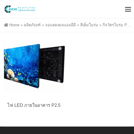
Home
»
ผลิตภัณฑ์
»
จอแสดงผลแอลอีดี
»
สีเต็มในร่ม
»
กิจวัตรในร่ม P2.5
ไฟ LED ภายในอาคาร P2.5