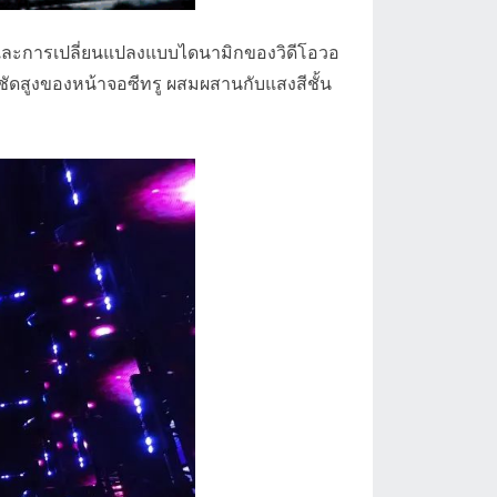
ง และการเปลี่ยนแปลงแบบไดนามิกของวิดีโอวอ
คมชัดสูงของหน้าจอซีทรู ผสมผสานกับแสงสีชั้น