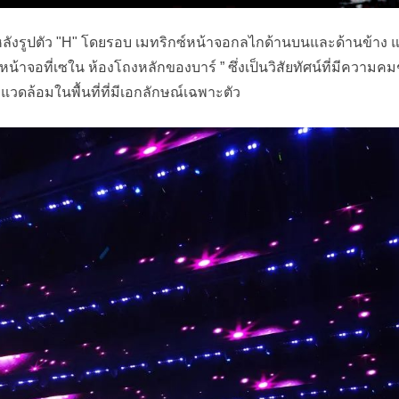
้นหลังรูปตัว "H" โดยรอบ เมทริกซ์หน้าจอกลไกด้านบนและด้านข้า
 หน้าจอที่เซใน ห้องโถงหลักของบาร์ ” ซึ่งเป็นวิสัยทัศน์ที่มีความ
ล้อมในพื้นที่ที่มีเอกลักษณ์เฉพาะตัว