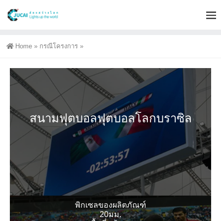
Home
»
กรณีโครงการ
»
สนามฟุตบอลฟุตบอลโลกบราซิล
พิกเซลของผลิตภัณฑ์
20มม.