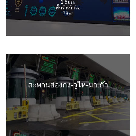
1.5มม.
พื้นที่หน้าจอ
78㎡
สะพานฮ่องกง-จูไห่-มาเก๊า